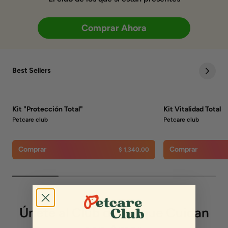
Comprar Ahora
Best Sellers
Kit "Protección Total"
Kit Vitalidad Total
Petcare club
Petcare club
Comprar
Comprar
$ 1,340.00
Únete al Club de los que Cuidan